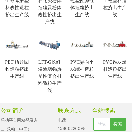
生物降解塑
石化类粉体
热塑性弹性
工程塑料造
料改性造粒
造粒及粉体
体造粒挤出
粒挤出生产
挤出生产线
改性挤出生
生产线
线
产线
PET 瓶片回
LFT-G长纤
PVC异向平
PVC锥双螺
收造粒挤出
浸渍增强热
双螺杆造粒
杆造粒挤出
生产线
塑性复合材
挤出生产线
生产线
料造粒生产
线
公司简介
联系方式
全站搜索
电话：
乐动平台网站登录入
搜索
清空记录
15806226098
口_乐动（中国）

历史记录