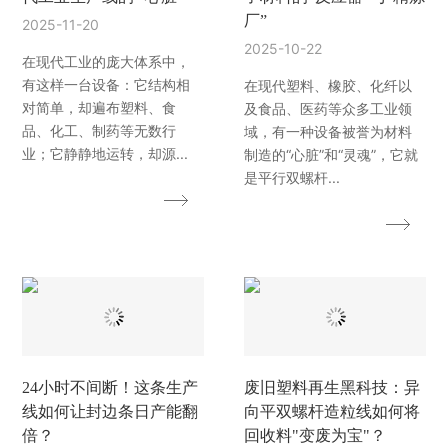
厂”
2025-11-20
2025-10-22
在现代工业的庞大体系中，
有这样一台设备：它结构相
在现代塑料、橡胶、化纤以
对简单，却遍布塑料、食
及食品、医药等众多工业领
品、化工、制药等无数行
域，有一种设备被誉为材料
业；它静静地运转，却源...
制造的“心脏”和“灵魂”，它就
是平行双螺杆...
24小时不间断！这条生产
废旧塑料再生黑科技：异
线如何让封边条日产能翻
向平双螺杆造粒线如何将
倍？
回收料"变废为宝"？