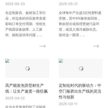
2025-06-23
2025-05-21
在定制家具、板材加工等行
全球每年产生超3亿吨塑料废
业，封边条的供应效率直接
弃物，其中9%被有效回收，
影响订单交付周期。传统生
剩余部分或填埋焚烧污染环
产线因设备故障、人工换
境，或流入海洋威胁生态。
班、能耗波动等问题，...
面对这一困境，...
高产能发泡异型材生产
定制化时代的驱动力：中
线：让生产速度一路狂飙
空门板挤出生产线的灵活
性与创新
2025-04-22
2025-03-11
在当今竞争激烈的工业制造